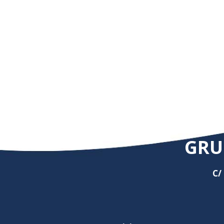
GRU
C/