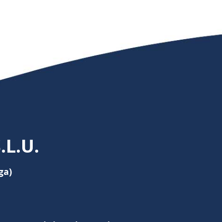
L.U.
ga)