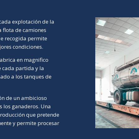
cada explotación de la
a flota de camiones
de recogida permite
jores condiciones.
fabrica en magnifico
cada partida y la
sado a los tanques de
ón de un ambicioso
os los ganaderos. Una
producción que pretende
mente y permite procesar