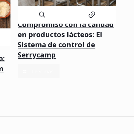
27 de octubre de 2023
Compromiso con la calidad
en productos lácteos: El
Sistema de control de
Serrycamp
a:
n
-
Leer más
Compromiso
con
la
calidad
en
productos
lácteos: