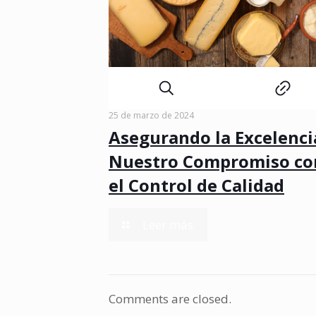
lacteos-serrycamp-grupo-lacteo
25 de marzo de 2024
Asegurando la Excelenci
Nuestro Compromiso co
el Control de Calidad
-
Leer más
Asegurando
la
Excelencia:
Comments are closed.
Nuestro