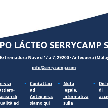
PO LÁCTEO SERRYCAMP S.
 Extremadura Nave d 1/ a 7, 29200 · Antequera (Mála
info@serrycamp.com
ervizi
Contattaci
Nota
Dich
attiero-
ad
legale,
di
aseari di
Antequera:
informativa
acce
ualità ad
siamo qui
sulla