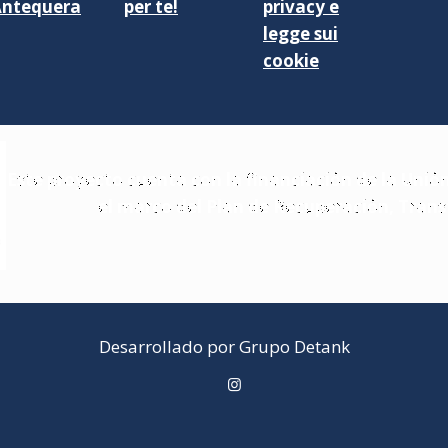
Antequera
per te!
privacy e
legge sui
cookie
Este proyecto cuenta con la financiación de la Unió
el marco del Plan de Recuperación, Trans
Desarrollado por Grupo Detank