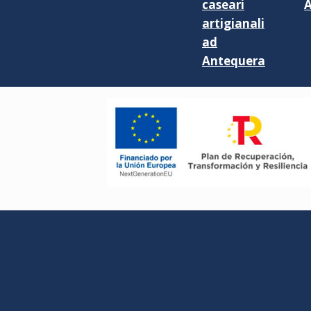
caseari
artigianali
ad
Antequera