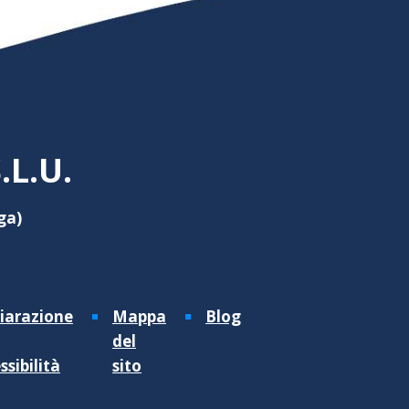
L.U.
ga)
iarazione
Mappa
Blog
del
ssibilità
sito