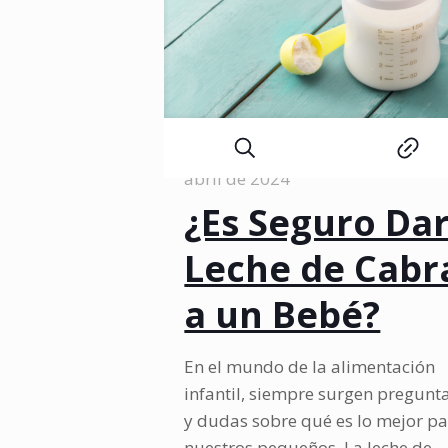
administrador
on
13 de
abril de 2024
¿Es Seguro Da
Leche de Cabr
a un Bebé?
En el mundo de la alimentación
infantil, siempre surgen pregunt
y dudas sobre qué es lo mejor p
nuestros pequeños. La leche de