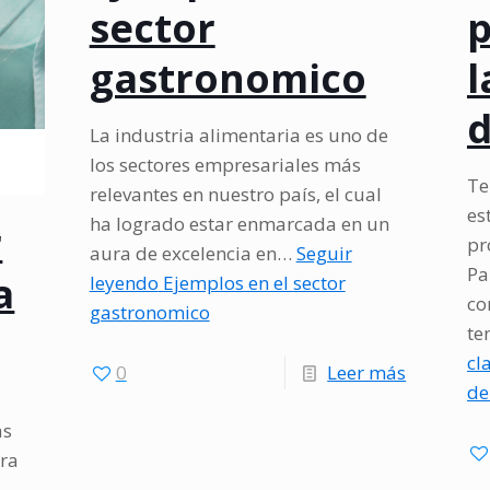
sector
p
gastronomico
l
d
La industria alimentaria es uno de
los sectores empresariales más
Te
relevantes en nuestro país, el cual
es
ha logrado estar enmarcada en un
r
pr
aura de excelencia en…
Seguir
Pa
a
leyendo
Ejemplos en el sector
co
gastronomico
te
cl
-
0
Leer más
de
Ejemplos
as
en
ara
el