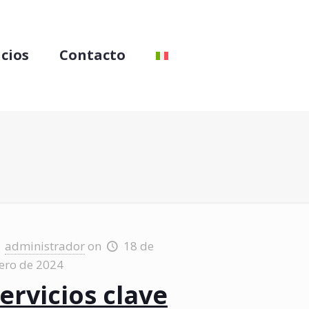
icios
Contacto
administrador
on
18 de
ero de 2024
ervicios clave