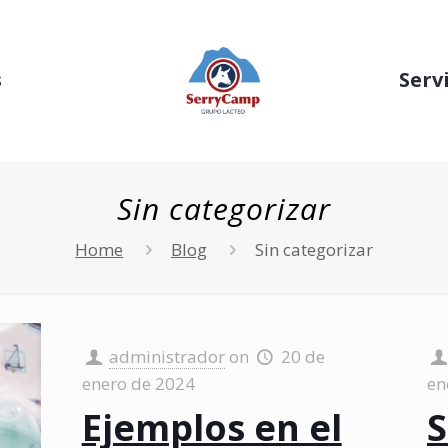
s
Serv
Sin categorizar
Home
Blog
Sin categorizar
administrador
on
20 de
enero de 2024
en
Ejemplos en el
S